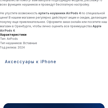
специалисты помогут вам выбрать подходящую модель, расскажут о
Макс
Telegram
всех функциях наушников и проведут бесплатную настройку.
Пишите в чат — менеджеры на связи!
Вы соглашаетесь с политикой
Не упустите возможность
купить наушники AirPods 4
по специальной
конфиденциальности.
цене! В нашем магазине регулярно действуют акции и скидки, делающие
покупку еще привлекательнее. Оформите заказ онлайн или посетите наш
магазин в Оренбурге, чтобы лично оценить все преимущества
Apple
AirPods 4
.
Характеристики
Тип: AirPods
Тип наушников: Вставные
Год релиза: 2024
Аксессуары к iPhone
Следите за новостями, узнавайте
о скидках и акциях
в ВКонтакте и
Telegram