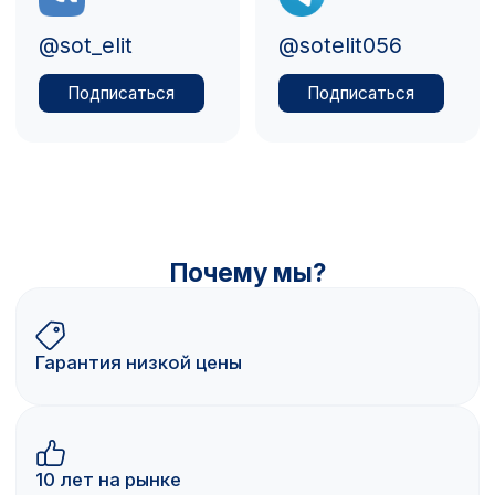
Сеть магазинов по продаже оригинальной
техники Apple в Оренбурге.
8 (922) 886-87-88
Max
Telegram
Магазины в Оренбурге:
ул. Салмышская 41, ТРЦ "Новый мир" 1 этаж