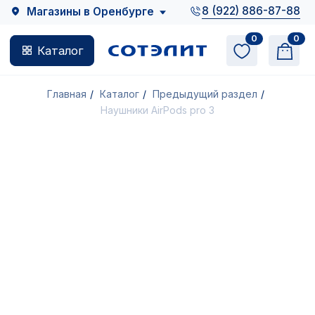
8 (922) 886-87-88
Магазины в Оренбурге
0
0
Каталог
0
0
Каталог
Главная
/
Каталог
/
Предыдущий раздел
/
Наушники AirPods pro 3