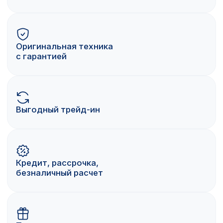
c 10.00 до 21.00, без выходных
89228868588
ул. Туркестанская 2а, 1 этаж, 1 вход
c 11.00 до 20.00, без выходных
89228868988
Каталог:
iPhone
Android
AirPods
Apple Watch
Аксессуары
Чехлы
Защитные стекла
БУ iPhone
Блоки питания
Правовые документы сайта
Веб-сайт sot-elit.ru не является публичной
офертой.