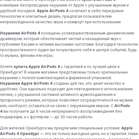
новейшие беспроводные наушники от Apple с улучшенным звуком и
удобной посадкой.
Apple AirPods 4
сочетают в себе передовые
технологии и элегантный дизайн, предлагая пользователям
непревзойденное качество звука и комфорт при использовании.
Наушники AirPods 4
оснащены усовершенствованным динамическим
драйвером, который обеспечивает чистый и насыщенный звук с
глубокими басами и четкими высокими частотами. Благодаря технологии
пространственного аудио вы почувствуете себя в центре событий, будь
то музыка, фильмы или игры.
Хотите
купить Apple AirPods 4
с гарантией и по лучшей цене в
Оренбурге? В нашем магазине представлены только оригинальные
наушники с полной комплектацией и фирменной упаковкой.
Наушники Apple AirPods 4
созданы для тех, кто ценит качество и
удобство. Они идеально подходят для повседневного использования:
легкие, с улучшенной системой активного шумоподавления и
прозрачного режима, которые позволяют сосредоточиться на музыке
или, наоборот, оставаться на связи с окружающим миром. С
AirPods
4
вы получаете до 6 часов непрерывного воспроизведения без
подзарядки, а с футляром — до 30 часов работы.
Возникли вопросы?
Для жителей Оренбурга мы предлагаем специальные условия:
Apple
Консультация со специалистом
AirPods 4 Оренбург
— это не только выгодная цена, но и гарантия. Наши